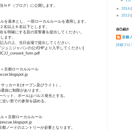
►
1
当ＨＰ（ブログ）に公開します。
►
2014
(
►
2013
(
ルールを基本とし、一部ローカルルールを適用します。
２名以上６名以下とします。
自己紹介
在を明確にする旨の宣誓書を提出してください。
収します。
京都
記入の上、当日会場で提出してください。
詳細プロ
プジュニジャパンの公式HPより入手してください]
y/RCJJ_consent_form.pdf
ル＋京都ローカルルール
r.blogspot.jp
サッカーＢ(オープン及びライト）。
の選抜に制限があります。
ーペット、ボールはパルス発光とする。
に近い形での参加を認める。
ール＋京都ローカルルール
cue.blogspot.jp
京都ノードのエントリーが必要となります。