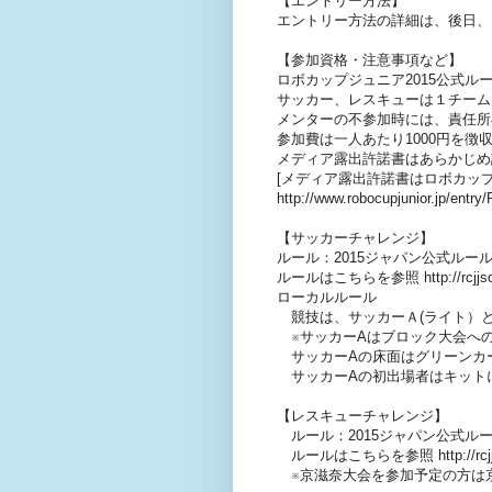
【エントリー方法】
エントリー方法の詳細は、後日、
【参加資格・注意事項など】
ロボカップジュニア2015公式
サッカー、レスキューは１チーム
メンターの不参加時には、責任所
参加費は一人あたり1000円を徴
メディア露出許諾書はあらかじめ
[メディア露出許諾書はロボカッ
http://www.robocupjunior.jp/entr
【サッカーチャレンジ】
ルール：2015ジャパン公式ルー
ルールはこちらを参照 http://rcjjsocce
ローカルルール
競技は、サッカーＡ(ライト）と
※サッカーAはブロック大会へ
サッカーAの床面はグリーンカ
サッカーAの初出場者はキット
【レスキューチャレンジ】
ルール：2015ジャパン公式ル
ルールはこちらを参照 http://rcjjres
※京滋奈大会を参加予定の方は