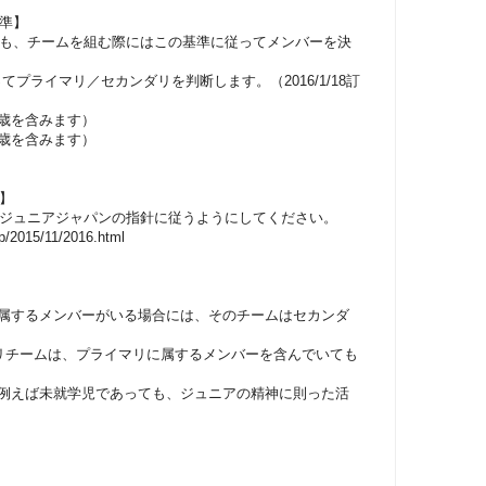
準】
も、チームを組む際にはこの基準に従ってメンバーを決
てプライマリ／セカンダリを判断します。（2016/1/18訂
４歳を含みます）
９歳を含みます）
】
ジュニアジャパンの指針に従うようにしてください。
jp/2015/11/2016.html
に属するメンバーがいる場合には、そのチームはセカンダ
ダリチームは、プライマリに属するメンバーを含んでいても
。例えば未就学児であっても、ジュニアの精神に則った活