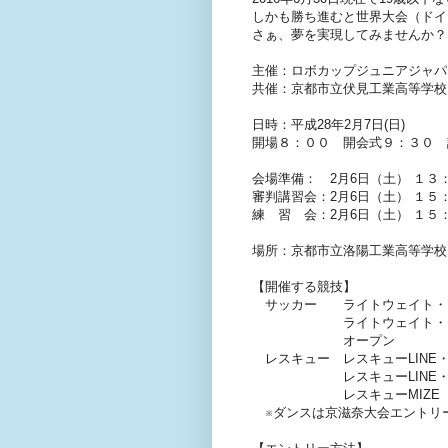
しかも勝ち進むと世界大会（ドイ
さぁ、夢を実現してみませんか？
主催：ロボカップジュニアジャパ
共催：京都市立伏見工業高等学校
日時：平成28年2月7日(日)
開場８：００ 開会式９：３０ 
会場準備： 2月6日（土） １３
審判講習会：2月6日（土） １５
練 習 会：2月6日（土） １５
場所：京都市立洛陽工業高等学校
【開催する競技】
サッカー ライトウェイト・
ライトウェイト・セ
オープン
レスキュー レスキューLINE
レスキューLINE・セ
レスキューMIZE
※ダンスは京滋奈大会エントリ