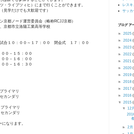
ツ・ライプツィヒ）にまで行くことができます。
レスキ
（見学だけでも大歓迎です）
サッカ
ン京都ノード運営委員会（略称RCJJ京都）
ブログ ア
、京都市立洛陽工業高等学校
►
2025
(
►
2024
(
試合１０：００～１７：００ 閉会式 １７：００
►
2023
(
：００－１５：００
►
2022
：００－１６：００
►
2021
(
：００－１６：３０
►
2020
(
►
2019
(
►
2018
(
►
2017
(
プライマリ
►
2016
(
カンダリ
▼
2015
(
・プライマリ
▼
12
カンダリ
20
ーになります。
►
2