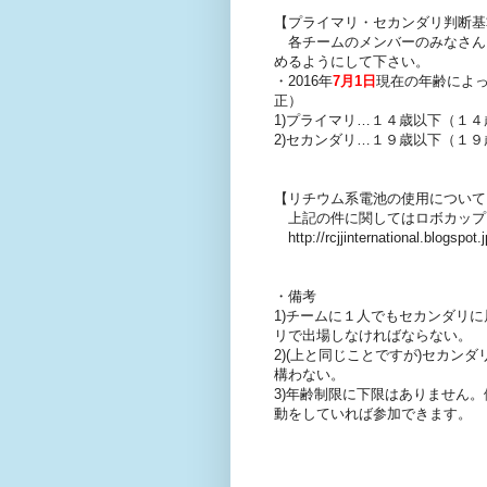
【プライマリ・セカンダリ判断基
各チームのメンバーのみなさん
めるようにして下さい。
・2016年
7月1日
現在の年齢によっ
正）
1)プライマリ…１４歳以下（１
2)セカンダリ…１９歳以下（１
【リチウム系電池の使用について
上記の件に関してはロボカップ
http://rcjjinternational.blogspot.
・備考
1)チームに１人でもセカンダリ
リで出場しなければならない。
2)(上と同じことですが)セカン
構わない。
3)年齢制限に下限はありません
動をしていれば参加できます。