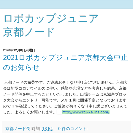
ロボカップジュニア
京都ノード
2020年12月8日火曜日
2021ロボカップジュニア京都大会中止
のお知らせ
京都ノードの布柴です。ご連絡おそくなり申し訳ございません。
京都大
会は新型コロナウイルスに伴い、感染や会場などを考慮した結果、
京都
ノード開催を中止することといたしました
。
出場チームは京滋奈ブロッ
ク大会からエントリー可能です。
来年１月に開催予定となっております
のでHPを確認してください
。ご連絡がおそくなり申し訳ございませんで
した。よろしくお願いします。
http://www.rcjj-
keijina.com/
京都ノード長
時刻:
13:54
0 件のコメント: