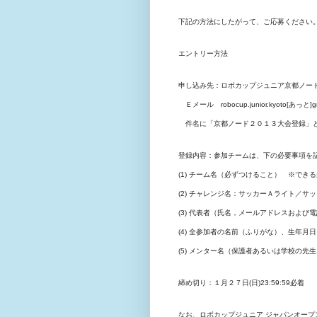
下記の方法にしたがって、ご応募ください
エントリー方法
申し込み先：ロボカップジュニア京都ノー
Ｅメール
robocup.junior.kyoto
[あっと]
g
件名に「京都ノード２０１３大会登録」
登録内容：参加チームは、下の必要事項を
(1) チーム名（必ずつけること） ※
できる
(2) チャレンジ名：サッカーＡライト／サ
(3) 代表者（氏名，メールアドレスおよび
(4) 全参加者の名前（ふりがな）、生年月
(5)
メンター名（保護者あるいは学校の先生
締め切り：１月２７
日(日)23:59:59必着
なお、ロボカップジュニア ジャパンオープン