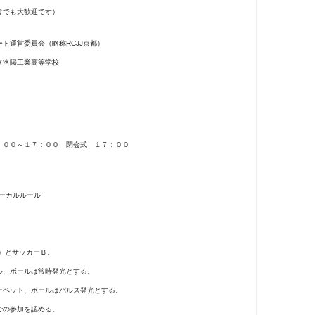
けでも大歓迎です）
ド運営委員会（略称RCJJ京都）
立洛陽工業高等学校
：００～１７：００ 閉会式 １７：００
ローカルルール
）とサッカーＢ。
、ボールは常時発光とする。
ペット、ボールはパルス発光とする。
での参加を認める。