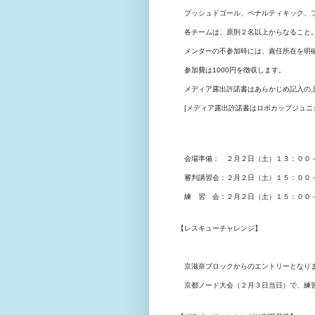
プッシュドゴール、ペナルティキック、
各チームは、原則２名以上からなること
メンターの不参加時には、責任所在を明確
参加費は1000円を徴収します。
メディア露出許諾書はあらかじめ記入の上
[メディア露出許諾書はロボカップジュニジ
会場準備： ２月２日（土）１３：００
審判講習会：２月２日（土）１５：００
練 習 会：２月２日（土）１５：００
【レスキューチャレンジ】
京滋奈ブロックからのエントリーとなり
京都ノード大会（２月３日当日）で、練