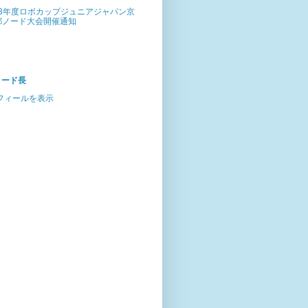
13年度ロボカップジュニアジャパン京
都ノード大会開催通知
ノード長
フィールを表示