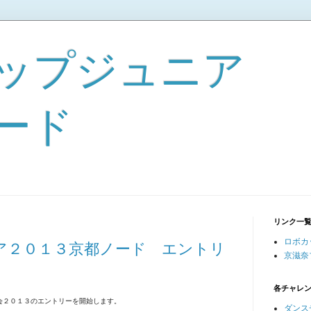
ップジュニア
ード
リンク一
ロボカ
ア２０１３京都ノード エントリ
京滋奈
各チャレ
会２０１３のエントリーを開始します。
ダンス