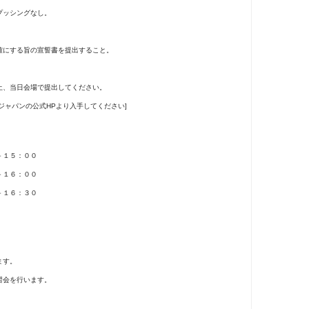
プッシングなし。
。
にする旨の宣誓書を提出すること。
、当日会場で提出してください。
ャパンの公式HPより入手してください]
－１５：００
－１６：００
－１６：３０
ます。
習会を行います。