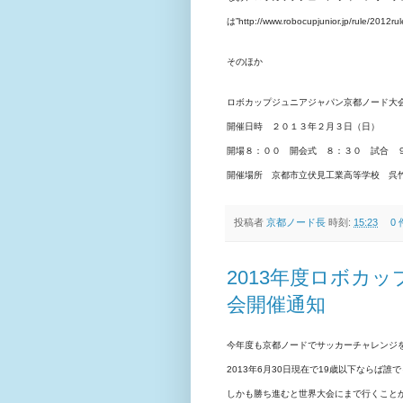
は”http://www.robocupjunior.jp/rule/2
そのほか
ロボカップジュニアジャパン京都ノード大
開催日時 ２０１３年２
月３日（日）
開場８：００ 開会式 ８：３０ 試合 
開催場所 京都市立伏見工業高等学校 呉
投稿者
京都ノード長
時刻:
15:23
0
2013年度ロボカ
会開催通知
今年度も京都ノードでサッカーチャレンジ
2013年6月30日現在で19歳以下ならば
しかも勝ち進むと世界大会にまで行くこと