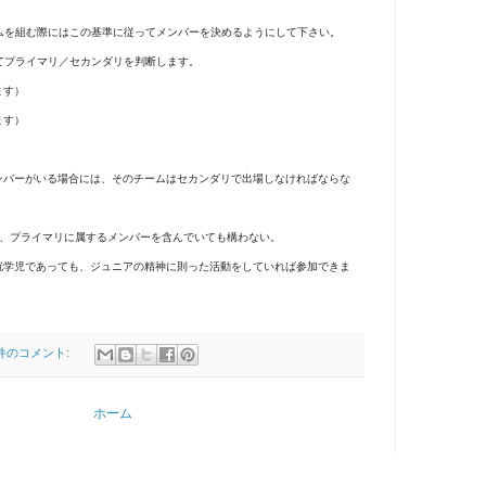
を組む際にはこの基準に従ってメンバーを決めるようにして下さい。
てプライマリ／セカンダリを判断します。
ます）
ます）
ンバーがいる場合には、そのチームはセカンダリで出場しなければならな
ムは、プライマリに属するメンバーを含んでいても構わない。
就学児であっても、ジュニアの精神に則った活動をしていれば参加できま
 件のコメント:
ホーム