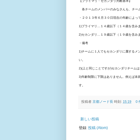
【プライマリ・セカンダリ判断基準】
各チームのメンバーのみなさんも、チーム
・２０１３年６月３０日現在の年齢によっ
1)プライマリ…１４歳以下（１４歳を含み
2)セカンダリ…１９歳以下（１９歳を含み
・備考
1)チームに１人でもセカンダリに属するメ
い。
2)(上と同じことですが)セカンダリチー
3)年齢制限に下限はありません。例えば未
す。
投稿者
京都ノード長
時刻:
15:19
0
新しい投稿
登録:
投稿 (Atom)