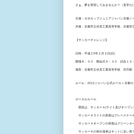
さぁ、夢を実現してみませんか？（見学だ
主催：ロボカップジュニアジャパン京都ノー
共催：京都市立伏見工業高等学校、京都市
【サッカーチャレンジ】
日時：平成２5年２月３日(日)
開場８：００ 開会式９：３０ 試合１０
場所：京都市立伏見工業高等学校 呉竹館
ルール：2012ジャパン公式ルール＋京都
ローカルルール
競技は、サッカーＡ(ライト及びオープン
サッカーＡライトの床面はグレースケール
サッカーＡオープンの床面はグリーンカー
サッカーＡの初出場者はキットに近い形