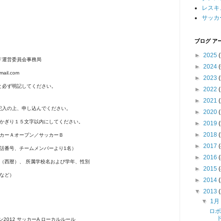
レスキ
。
サッカ
ブログ ア
►
2025
(
ド運営委員会事務局
►
2024
(
mail.com
►
2023
(
と必ず明記してください。
►
2022
►
2021
(
記入の上、申し込んでください。
►
2020
(
かぎり１５文字以内にしてください。
►
2019
(
►
2018
(
ッカーＡオープン／サッカーＢ
►
2017
(
電話番号、チームメンバーより1名）
►
2016
(
日（西暦）、 所属学校名および学年、性別
►
2015
(
など）
►
2014
(
▼
2013
(
▼
1
ロボ
2012 サッカーA ローカルルール