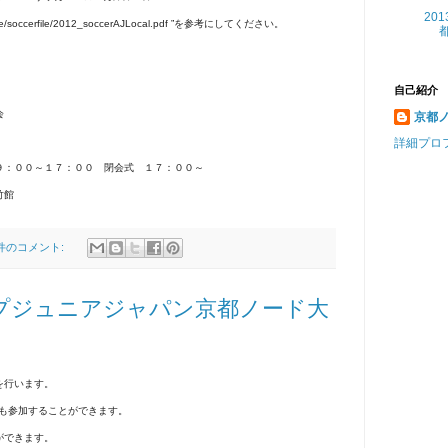
20
012rule/soccerfile/2012_soccerAJLocal.pdf ”を参考にしてください。
自己紹介
会
京都
詳細プロ
９：００～１７：００ 閉会式 １７：００～
竹館
 件のコメント:
ップジュニアジャパン京都ノード大
を行います。
誰でも参加することができます。
ができます。