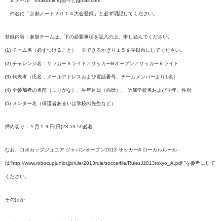
Ｅメール
hnakamine
[あっと]
gmail.com
件名に「京都ノード２０１４大会登録」と必ず明記してください。
登録内容：参加チームは、下の必要事項を記入の上、申し込んでください。
(1) チーム名（必ずつけること） ※
できるかぎり１５文字以内にしてください。
(2) チャレンジ名：サッカーＡライト／サッカーBオープン／サッカーＢライト
(3) 代表者（氏名，メールアドレスおよび電話番号、チームメンバーより1名）
(4) 全参加者の名前（ふりがな）、生年月日（西暦）、 所属学校名および学年、性別
(5)
メンター名（保護者あるいは学校の先生など）
締め切り：１月１９
日(日)23:59:59必着
なお、ロボカップジュニア ジャパンオープン2013 サッカーA ローカルルール
は”http://www.robocupjunior.jp/rule/2013rule/soccerfile/RulesJ2013tokyo_A.pdf ”を参考にして
ください。
そのほか