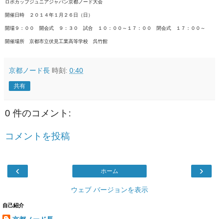
ロボカップジュニアジャパン京都ノード大会
開催日時 ２０１４年１
月２６日（日）
開場９：００ 開会式 ９：３０ 試合 １０：００～１７：００ 閉会式 １７：００～
開催場所 京都市立伏見工業高等学校 呉竹館
京都ノード長
時刻:
0:40
共有
0 件のコメント:
コメントを投稿
‹
›
ホーム
ウェブ バージョンを表示
自己紹介